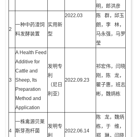
明，郎洪彦
2022.03
陈 群，邱玉
一种中药渣饲
实用新
朗，李 林，
2
料发酵装置
型
马永强，马罗
莹
A Health Feed
Additive for
发明专
祁宏伟，闫晓
Cattle and
利
刚，陈 龙，
3
Sheep, Its
2022.09.23
（尼日
瞿子惠，班志
Preparation
利亚）
彬，魏炳栋
Method and
Application
陈 龙，魏炳
一株禽源贝莱
发明专
栋，于 维，
4
斯芽孢杆菌
2022.06.14
利
郑 琳，闫晓