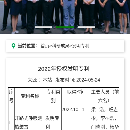
当前位置：
首页
>
科研成果
>发明专利
2022年授权发明专利
来源 ：
本站
发布时间:
2024-05-24
序
专利类
取得时间
主要人员（前
专利名称
号
别
六名）
2022.10.11
梁 浩，班志
开路式呼吸测
发明专
彬，李柏浩，
1
热装置
利
闫晓刚，杨华